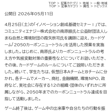
TOP
記事カテゴリ
地域
一般・地域
TOP
記事カテゴリ
属性
トピックス
公開日 2026年05月11日
4月25日（土）の「イノベーション創成基礎セミナーⅠ」では、
コミュニティエナジー株式会社の南原順氏と公益財団法人し
まね自然と環境財団の葭矢崇司氏を講師に迎え、カードゲ
ーム「2050カーボンニュートラル」を活用した授業を実施
しました。はじめに、南原氏よりカーボンニュートラルの考
え方や気候変動対策の重要性などについてお話いただき、
その後、カードゲームのルールについてご説明いただきま
した。続いて、学生たちは、仮想日本AチームとBチームに分
かれ、各チームでメーカー、商社、金融機関、環境NPO、政
府など、実社会に存在する12の組織・団体のいずれかに所
属しながら、2050年までのカーボンニュートラル達成を目
指して活動しました。
ゲーム終了後は、ゲーム中の出来事や自分たちの行動を振