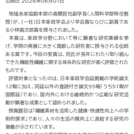
公開日 2026年06月01日
地域未来協創本部の高橋哲也副学長（人間科学部特任教
授）が、(一社)日本家政学会より学会賞ならびに副賞であ
る小林寅次郎賞を授与されました。
本賞は、家政学分野において特に顕著な研究業績を挙
げ、学問の発展に大きく貢献した研究者に授与される伝統
ある賞です。今回の受賞は、同氏が長年にわたり取り組ん
できた機能性繊維に関する体系的な研究が高く評価された
ものです。
評価対象となったのは、日本家政学会誌掲載の学術論文
12報に加え、同誌以外の査読付き論文95報（うち51報が
国際誌）であり、国内外における継続的かつ広範な研究活
動が顕著な成果として認められました。
授賞題目は「繊維素材を活用した健康・快適性向上への学
術的探求」であり、人々の生活の質向上に直結する研究の
意義が示されています。