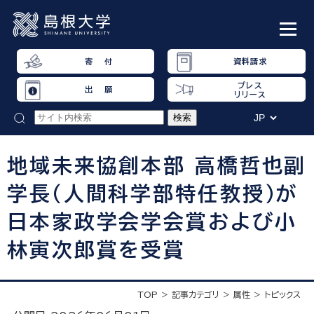
寄 付
資料請求
プレス
出 願
リリース
地域未来協創本部 高橋哲也副
学長（人間科学部特任教授）が
日本家政学会学会賞および小
林寅次郎賞を受賞
TOP
記事カテゴリ
属性
トピックス