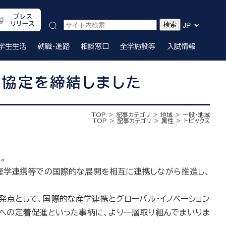
プレス
リリース
学生生活
就職・進路
相談窓口
全学施設等
入試情報
協定を締結しました
TOP
記事カテゴリ
地域
一般・地域
TOP
記事カテゴリ
属性
トピックス
。
産学連携等での国際的な展開を相互に連携しながら推進し、
点として、国際的な産学連携とグローバル・イノベーション
への定着促進といった事柄に、より一層取り組んでまいりま