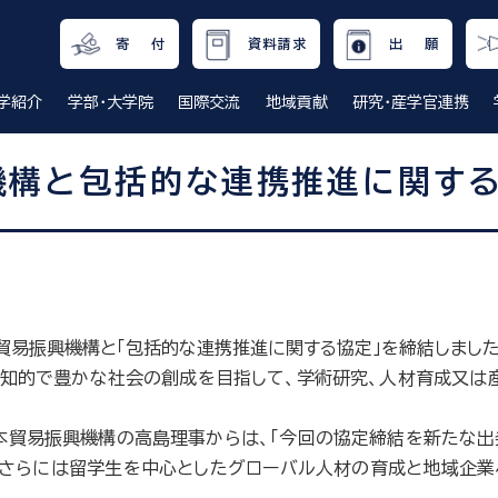
寄 付
資料請求
出 願
学紹介
学部・大学院
国際交流
地域貢献
研究・産学官連携
機構と包括的な連携推進に関する
貿易振興機構と「包括的な連携推進に関する協定」を締結しました
知的で豊かな社会の創成を目指して、学術研究、人材育成又は
貿易振興機構の高島理事からは、「今回の協定締結を新たな出発
、さらには留学生を中心としたグローバル人材の育成と地域企業