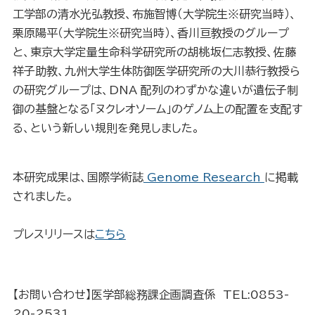
工学部の清水光弘教授、布施智博（大学院生※研究当時）、
栗原陽平（大学院生※研究当時）、香川亘教授のグループ
と、東京大学定量生命科学研究所の胡桃坂仁志教授、佐藤
祥子助教、九州大学生体防御医学研究所の大川恭行教授ら
の研究グループは、DNA 配列のわずかな違いが遺伝子制
御の基盤となる「ヌクレオソーム」のゲノム上の配置を支配す
る、という新しい規則を発見しました。
本研究成果は、国際学術誌
Genome Research
に掲載
されました。
プレスリリースは
こちら
【お問い合わせ】医学部総務課企画調査係 TEL:0853-
20-2531