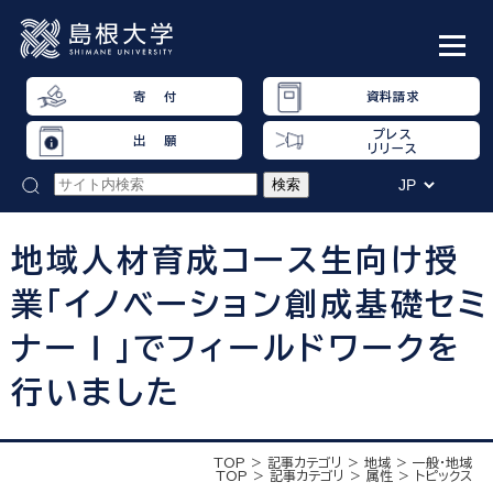
寄 付
資料請求
プレス
出 願
リリース
地域人材育成コース生向け授
業「イノベーション創成基礎セミ
ナーⅠ」でフィールドワークを
行いました
TOP
記事カテゴリ
地域
一般・地域
TOP
記事カテゴリ
属性
トピックス