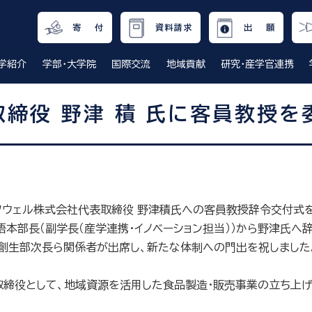
寄 付
資料請求
出 願
学紹介
学部・大学院
国際交流
地域貢献
研究・産学官連携
取締役 野津 積 氏に客員教授を
ツウェル株式会社代表取締役 野津積氏への客員教授辞令交付式
本部長（副学長（産学連携・イノベーション担当））から野津氏へ
方創生部次長ら関係者が出席し、新たな体制への門出を祝しました
表取締役として、地域資源を活用した食品製造・販売事業の立ち