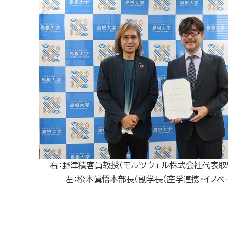
右：野津積客員教授（モルツウェル株式会社代
左：松本眞悟本部長（副学長（産学連携・イノベーシ