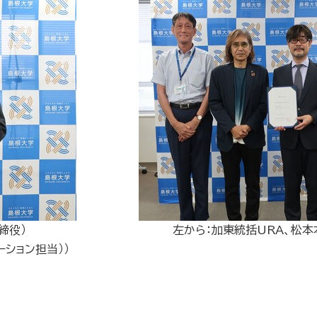
表取締役） 左から：加東統括URA、松本本部長、
ョン担当））