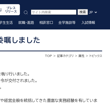
プレス
リリース
学生生活
就職・進路
相談窓口
全学施設等
入試情報
委嘱しました
TOP
記事カテゴリ
属性
トピックス
を執り行いました。
辞令が交付されました。
。
上げや経営全般を統括してきた豊富な実務経験を有していま