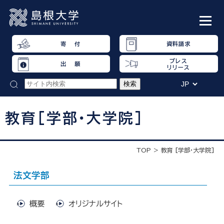
寄 付
資料請求
プレス
出 願
リリース
教育[学部・大学院]
TOP
教育 [学部・大学院]
法文学部
概要
オリジナルサイト