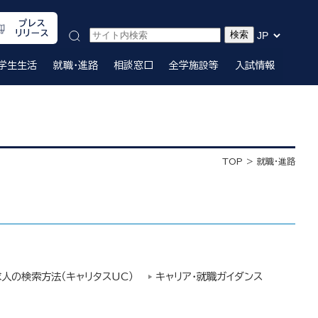
プレス
リリース
学生生活
就職・進路
相談窓口
全学施設等
入試情報
TOP
就職・進路
求人の検索方法（キャリタスUC）
キャリア・就職ガイダンス