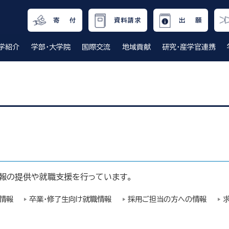
寄 付
資料請求
出 願
学紹介
学部・大学院
国際交流
地域貢献
研究・産学官連携
情報の提供や就職支援を行っています。
情報
卒業・修了生向け就職情報
採用ご担当の方への情報