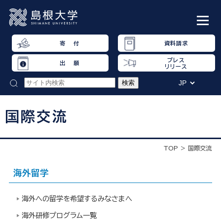
寄 付
資料請求
プレス
出 願
リリース
国際交流
TOP
国際交流
海外留学
海外への留学を希望するみなさまへ
海外研修プログラム一覧