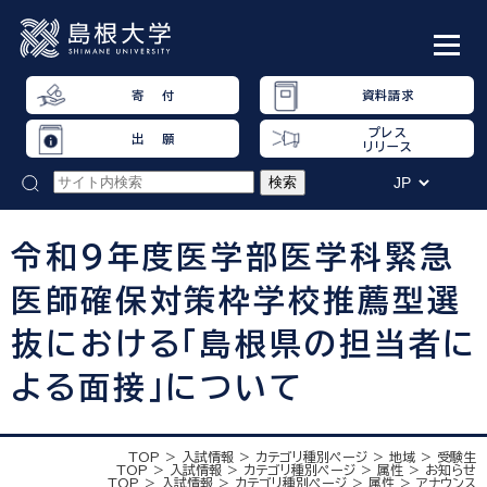
寄 付
資料請求
プレス
出 願
リリース
令和９年度医学部医学科緊急
医師確保対策枠学校推薦型選
抜における「島根県の担当者に
よる面接」について
TOP
入試情報
カテゴリ種別ページ
地域
受験生
TOP
入試情報
カテゴリ種別ページ
属性
お知らせ
TOP
入試情報
カテゴリ種別ページ
属性
アナウンス