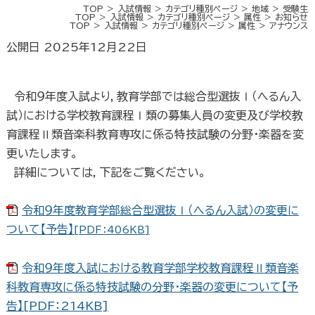
TOP
入試情報
カテゴリ種別ページ
地域
受験生
TOP
入試情報
カテゴリ種別ページ
属性
お知らせ
TOP
入試情報
カテゴリ種別ページ
属性
アナウンス
公開日 2025年12月22日
令和９年度入試より，教育学部では総合型選抜Ⅰ（へるん入
試）における学校教育課程Ⅰ類の募集人員の変更及び学校教
育課程Ⅱ類音楽科教育専攻に係る特技試験の分野・楽器を変
更いたします。
詳細については，下記をご覧ください。
令和９年度教育学部総合型選抜Ⅰ（へるん入試）の変更に
ついて【予告】
[PDF：406KB]
令和９年度入試における教育学部学校教育課程Ⅱ類音楽
科教育専攻に係る特技試験の分野・楽器の変更について【予
告】[PDF：214KB]