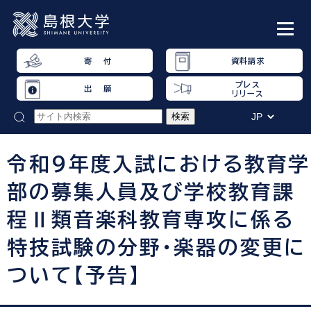
寄 付
資料請求
プレス
出 願
リリース
令和９年度入試における教育学
部の募集人員及び学校教育課
程Ⅱ類音楽科教育専攻に係る
特技試験の分野・楽器の変更に
ついて【予告】