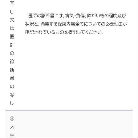
写
し
医師の診断書には，病気・負傷，障がい等の程度及び
又
状況と，希望する配慮内容全てについての必要理由が
は
明記されているものを提出してください。
医
師
の
診
断
書
の
写
し
③
大
学