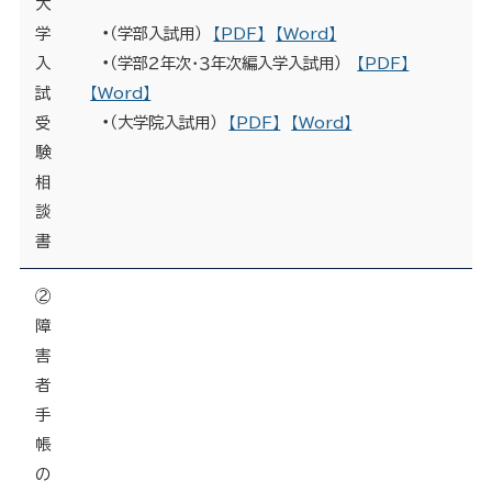
大
・
学
（学部入試用）
【PDF】
【Word】
・
入
（学部２年次・３年次編入学入試用）
【PDF】
試
【Word】
・
受
（大学院入試用）
【PDF】
【Word】
験
相
談
書
②
障
害
者
手
帳
の