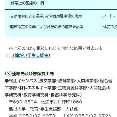
修学上の配慮の一例
・自家用車による通学，身障者用駐車場の使用
・ノート
・座席指定の授業および試験の際の座席を配慮
・体育の
※上記のほか，相談に応じて可能な範囲で対応しま
す。
(障がい学生支援室）
（３）連絡先及び書類提出先
●松江キャンパス（法文学部・教育学部・人間科学部・総合理
工学部・材料エネルギー学部・生物資源科学部・人間
社会科
学研究科・教育学研究科・自然科学研究科）
〒690-8504 松江市西川津町1060
島根大学 教育・学生支援部 入試課
電話（0852）32-6073 ＦＡＸ（0852）32-9726