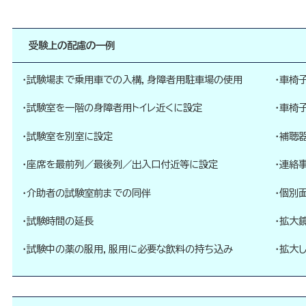
受験上の配慮の一例
・試験場まで乗用車での入構，
身障者用駐車場の使用
・車椅
・試験室を一階の身障者用トイレ近くに設定
・車椅
・試験室を別室に設定
・補聴
・座席を最前列／最後列／出入口付近等に設定
・連絡
・介助者の試験室前までの同伴
・個別
・試験時間の延長
・拡大
・試験中の薬の服用，服用に必要な飲料の持ち込み
・拡大