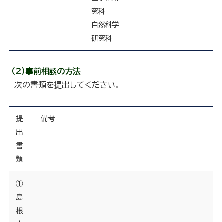
究科
自然科学
研究科
（２）事前相談の方法
次の書類を提出してください。
提
備考
出
書
類
①
島
根