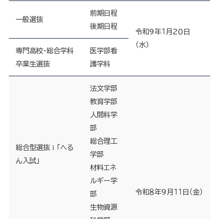
前期日程
一般選抜
後期日程
令和９年１月２０日
（水）
専門高校・総合学科
医学部看
卒業生選抜
護学科
法文学部
教育学部
人間科学
部
総合理工
総合型選抜Ⅰ「へる
学部
ん入試」
材料エネ
ルギー学
令和８年９月１１日（金）
部
生物資源