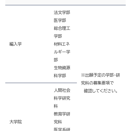
法文学部
医学部
総合理工
学部
編入学
材料エネ
ルギー学
部
生物資源
※出願予定の学部・研
科学部
究科の募集要項で
人間社会
確認してください。
科学研究
科
教育学研
大学院
究科
医学系研