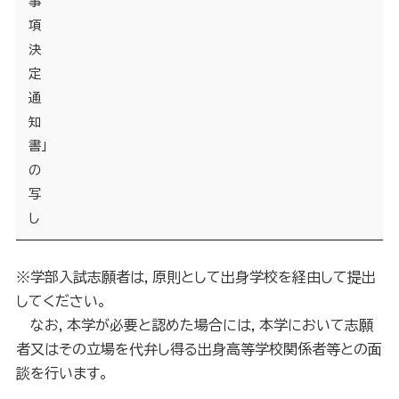
事
項
決
定
通
知
書」
の
写
し
※学部入試志願者は，原則として出身学校を経由して提出
してください。
なお，本学が必要と認めた場合には，本学において志願
者又はその立場を代弁し得る出身高等学校関係者等との面
談を行います。