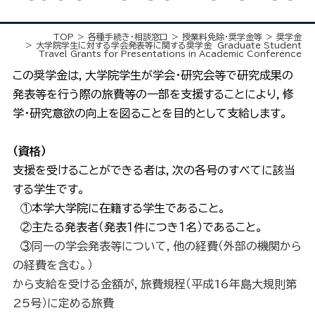
TOP
各種手続き・相談窓口
授業料免除・奨学金等
奨学金
大学院学生に対する学会発表等に関する奨学金 Graduate Student
Travel Grants for Presentations in Academic Conference
この奨学金は，大学院学生が学会・研究会等で研究成果の
発表等を行う際の旅費等の一部を支援することにより，修
学・研究意欲の向上を図ることを目的として支給します。
（資格）
支援を受けることができる者は，次の各号のすべてに該当
する学生です。
①本学大学院に在籍する学生であること。
②主たる発表者（発表１件につき１名）であること。
③
同一の学会発表等について，他の経費（外部の機関から
の経費を含む。）
から支給を受ける金額が，旅費規程（平成16年島大規則第
25号）に定める旅費