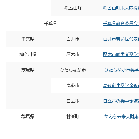
毛呂山町
毛呂山町未来応援
千葉県
千葉県教育委員会
千葉県
白井市
白井市若い世代定
神奈川県
厚木市
厚木市勤労者奨学
茨城県
ひたちなか市
ひたちなか市奨
高萩市
高萩創生奨学金返
日立市
日立市の奨学金返
群馬県
甘楽町
かんら未来人財応