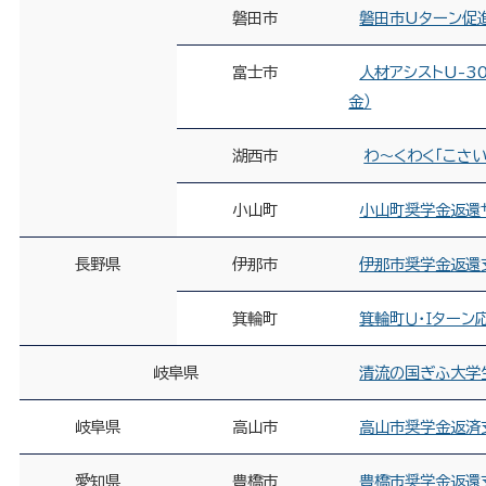
磐田市
磐田市Uターン促
富士市
人材アシストU-
金）
湖西市
わ～くわく「こさ
小山町
小山町奨学金返還
長野県
伊那市
伊那市奨学金返還
箕輪町
箕輪町Ｕ・Ｉター
岐阜県
清流の国ぎふ大学
岐阜県
高山市
高山市奨学金返済
愛知県
豊橋市
豊橋市奨学金返還