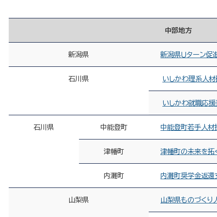
中部地方
新潟県
新潟県Ｕターン促
石川県
いしかわ理系
人材
いしかわ就職応援
石川県
中能登町
中能登町若手人材
津幡町
津幡町の未来を拓
内灘町
内灘町奨学金返還
山梨県
山梨県ものづくり