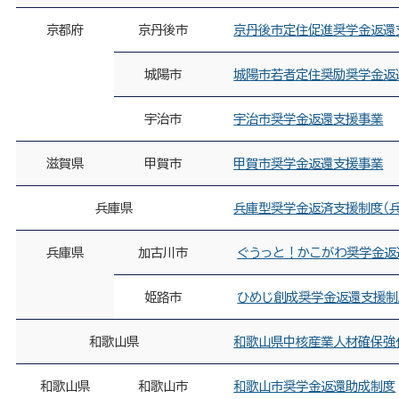
京都府
京丹後市
京丹後市定住促進奨学金返還
城陽市
城陽市若者定住奨励奨学金返
宇治市
宇治市奨学金返還支援事業
滋賀県
甲賀市
甲賀市奨学金返還支援事業
兵庫県
兵庫型奨学金返済支援制度（
兵庫県
加古川市
ぐうっと！かこがわ奨学金返
姫路市
ひめじ創成奨学金返還支援制
和歌山県
和歌山県中核産業人材確保強
和歌山県
和歌山市
和歌山市奨学金返還助成制度