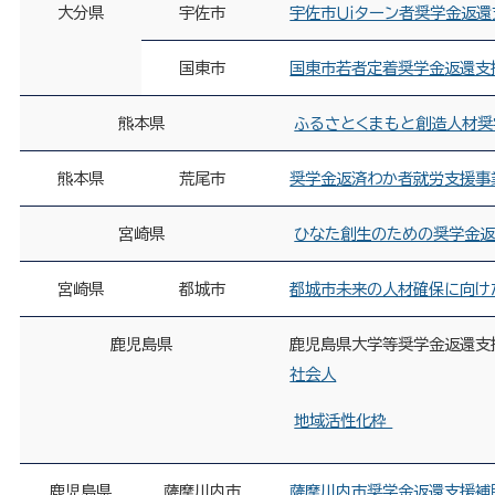
大分県
宇佐市
宇佐市Ｕｉターン者奨学金返
国東市
国東市若者定着奨学金返還支
熊本県
ふるさとくまもと創造人材奨
熊本県
荒尾市
奨学金返済わか者就労支援事
宮崎県
ひなた創生のための奨学金
宮崎県
都城市
都城市未来の人材確保に向け
鹿児島県
鹿児島県大学等奨学金返還支
社会人
地域活性化枠
鹿児島県
薩摩川内市
薩摩川内市奨学金返還支援補