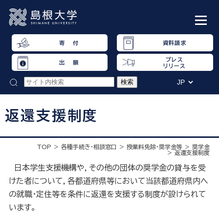
寄 付
資料請求
プレス
出 願
リリース
返還支援制度
TOP
各種手続き・相談窓口
授業料免除・奨学金等
奨学金
返還支援制度
日本学生支援機構や，その他の団体の奨学金の貸与を受
けた者について，各都道府県等において当該都道府県内へ
の就職・定住等を条件に返還を支援する制度が設けられて
います。