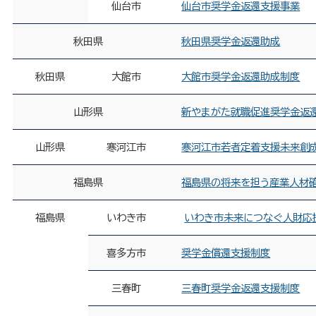
仙台市
仙台市奨学金返還支援事業
秋田県
秋田県奨学金返還助成
秋田県
大館市
大館市奨学金返還助成制度
山形県
新やまがた就職促進奨学金返
山形県
寒河江市
寒河江市若者定着支援未来創
福島県
福島県の将来を担う産業人材
福島県
いわき市
いわき市未来につなぐ人財応
喜多方市
奨学金償還支援制度
三春町
三春町奨学金返還支援制度