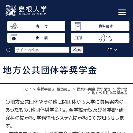
寄 付
資料請求
プレス
出 願
リリース
地方公共団体等奨学金
TOP
各種手続き・相談窓口
授業料免除・奨学金等
奨学金
地方公共団体等奨学金
〇地方公共団体やその他民間団体から大学に募集案内の
あったもの（他団体奨学金）は，全学掲示板及び各学部・研
究科の掲示板，学務情報システム掲示板にてお知らせしま
す。