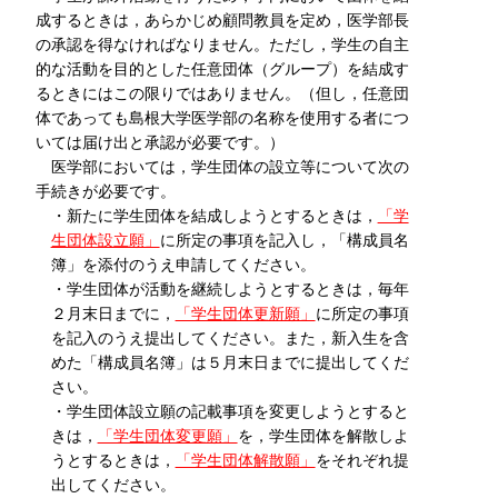
成するときは，あらかじめ顧問教員を定め，医学部長
の承認を得なければなりません。ただし，学生の自主
的な活動を目的とした任意団体（グループ）を結成す
るときにはこの限りではありません。（但し，任意団
体であっても島根大学医学部の名称を使用する者につ
いては届け出と承認が必要です。）
医学部においては，学生団体の設立等について次の
手続きが必要です。
・新たに学生団体を結成しようとするときは
，
「学
生団体設立願」
に所定の事項を記入し，「構成員名
簿」を添付のうえ申請してください。
・学生団体が活動を継続しようとするときは，毎年
２月末日までに，
「学生団体更新願」
に所定の事項
を記入のうえ提出してください。また，新入生を含
めた「構成員名簿」は５月末日までに提出してくだ
さい。
・学生団体設立願の記載事項を変更しようとすると
きは，
「学生団体変更願」
を，学生団体を解散しよ
うとするときは，
「学生団体解散願」
をそれぞれ提
出してください。