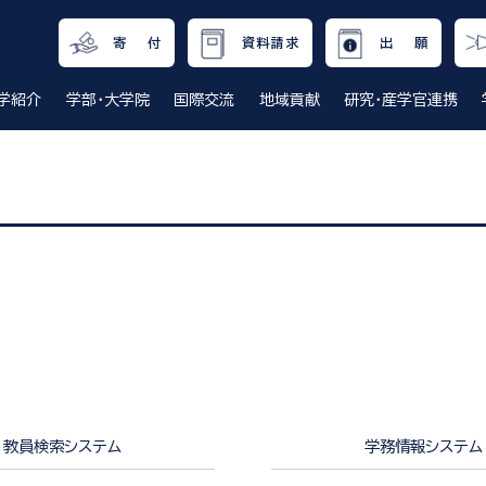
寄 付
資料請求
出 願
学紹介
学部・大学院
国際交流
地域貢献
研究・産学官連携
教員検索システム
学務情報システム