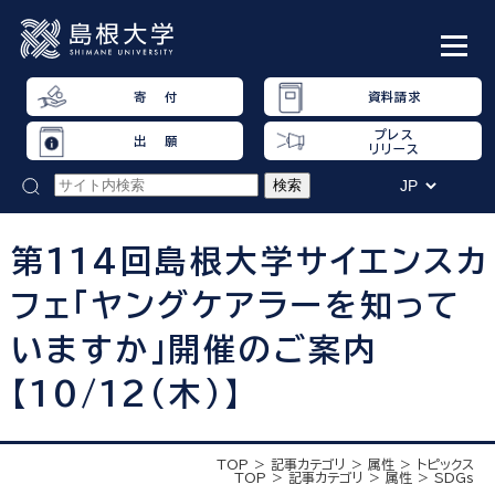
寄 付
資料請求
プレス
出 願
リリース
第114回島根大学サイエンスカ
フェ「ヤングケアラーを知って
いますか」開催のご案内
【10/12(木)】
TOP
記事カテゴリ
属性
トピックス
TOP
記事カテゴリ
属性
SDGs