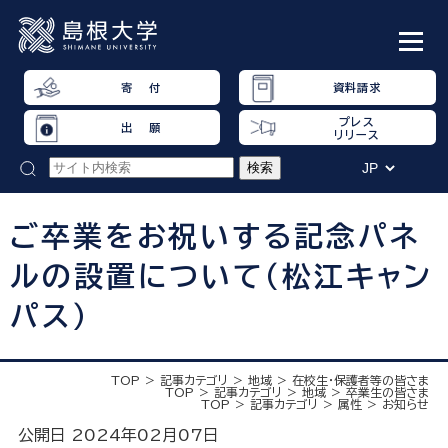
寄 付
資料請求
プレス
出 願
リリース
ご卒業をお祝いする記念パネ
ルの設置について（松江キャン
パス）
TOP
記事カテゴリ
地域
在校生・保護者等の皆さま
TOP
記事カテゴリ
地域
卒業生の皆さま
TOP
記事カテゴリ
属性
お知らせ
公開日 2024年02月07日