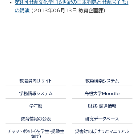
第８回出雲文化学「16世紀の日本列島と出雲尼子氏」
の講演
(
2013年06月13日
教育企画課
)
教職員向けサイト
教員検索システム
学務情報システム
島根大学Moodle
学年暦
財務・調達情報
教育情報の公表
研究データベース
チャットボット（在学生・受験生
災害対応ぽけっとマニュアル
向け）