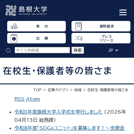
寄 付
資料請求
プレス
出 願
リリース
在校生・保護者等の皆さま
TOP
記事カテゴリ
地域
在校生・保護者等の皆さま
RSS
Atom
令和8年度島根大学入学式を挙行しました
(
2026年
04月13日
総務課
)
令和８年度「SDGsユニット」を募集します！～支援金