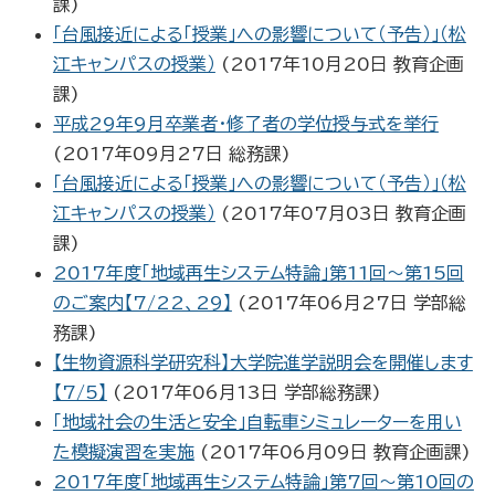
課
)
「台風接近による「授業」への影響について（予告）」（松
江キャンパスの授業）
(
2017年10月20日
教育企画
課
)
平成29年9月卒業者・修了者の学位授与式を挙行
(
2017年09月27日
総務課
)
「台風接近による「授業」への影響について（予告）」（松
江キャンパスの授業）
(
2017年07月03日
教育企画
課
)
2017年度「地域再生システム特論」第11回～第15回
のご案内【7/22、29】
(
2017年06月27日
学部総
務課
)
【生物資源科学研究科】大学院進学説明会を開催します
【7/5】
(
2017年06月13日
学部総務課
)
「地域社会の生活と安全」自転車シミュレーターを用い
た模擬演習を実施
(
2017年06月09日
教育企画課
)
2017年度「地域再生システム特論」第7回～第10回の