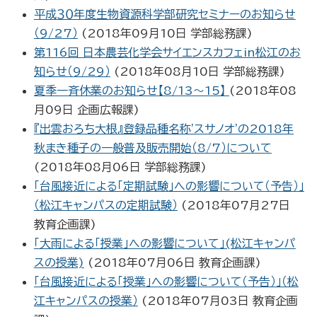
平成３０年度生物資源科学部研究セミナーのお知らせ
（9/27）
(
2018年09月10日
学部総務課
)
第116回 日本農芸化学会サイエンスカフェin松江のお
知らせ（9/29）
(
2018年08月10日
学部総務課
)
夏季一斉休業のお知らせ【8/13～15】
(
2018年08
月09日
企画広報課
)
『出雲おろち大根』登録品種名称'スサノオ'の2018年
秋まき種子の一般普及販売開始（8/7）について
(
2018年08月06日
学部総務課
)
「台風接近による「定期試験」への影響について（予告）」
（松江キャンパスの定期試験）
(
2018年07月27日
教育企画課
)
「大雨による「授業」への影響について」(松江キャンパ
スの授業)
(
2018年07月06日
教育企画課
)
「台風接近による「授業」への影響について（予告）」（松
江キャンパスの授業）
(
2018年07月03日
教育企画