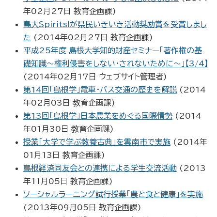
年02月27日
教育企画課
)
島大Spirits!が県民いきいき活動奨励賞を受賞しまし
た
(
2014年02月27日
教育企画課
)
平成25年度 島根大学知的財産セミナー「著作権の基
礎知識～権利侵害をしない・されないために～」【3/4】
(
2014年02月17日
ウェブサイト管理者
)
第14回「島根学」電車・バス交通の歴史を解説
(
2014
年02月03日
教育企画課
)
第13回「島根学」日本農業をめぐる国際情勢
(
2014
年01月30日
教育企画課
)
授業「大学で学ぶ教養古典」を雲南市で実施
(
2014年
01月13日
教育企画課
)
島根経済同友会との連携による学生交流活動
(
2013
年11月05日
教育企画課
)
ソーシャルラーニング試行授業「農と食と健康」を実施
(
2013年09月05日
教育企画課
)