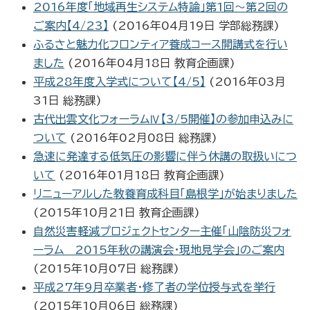
2016年度「地域再生システム特論」第1回～第2回の
ご案内【4/23】
(
2016年04月19日
学部総務課
)
ふるさと魅力化フロンティア養成コース開講式を行い
ました
(
2016年04月18日
教育企画課
)
平成28年度入学式について【4/5】
(
2016年03月
31日
総務課
)
古代出雲文化フォーラムⅣ【3/5開催】の参加申込みに
ついて
(
2016年02月08日
総務課
)
急速に発達する低気圧の影響に伴う休講の取扱いにつ
いて
(
2016年01月18日
教育企画課
)
リニューアルした教養育成科目「島根学」が始まりました
(
2015年10月21日
教育企画課
)
自然災害軽減プロジェクトセンター主催「山陰防災フォ
ーラム 2015年秋の講演会・現地見学会」のご案内
(
2015年10月07日
総務課
)
平成27年9月卒業者・修了者の学位授与式を挙行
(
2015年10月06日
総務課
)