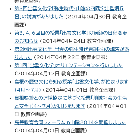
教育企画課
)
第3回出雲文化学「弥生時代・山陰の四隅突出型墳丘
墓」の講演がありました
(
2014年04月30日
教育企
画課
)
第3，4，6回目の授業「出雲文化学」の講師の日程変更
のお知らせ
(
2014年04月24日
教育企画課
)
第2回出雲文化学「出雲の弥生時代青銅器」の講演があ
りました
(
2014年04月22日
教育企画課
)
第1回「出雲文化学」オリエンテーションを行いました
(
2014年04月12日
教育企画課
)
島根の歴史文化を知る授業「出雲文化学」が始まります
(4月～7月)
(
2014年04月01日
教育企画課
)
島根県警との連携協定に基づく授業「地域社会の生活
と安全」（4～7月）がはじまります
(
2014年04月01
日
教育企画課
)
高等教育合同フォーラムin山陰2014を開催しました
(
2014年04月01日
教育企画課
)