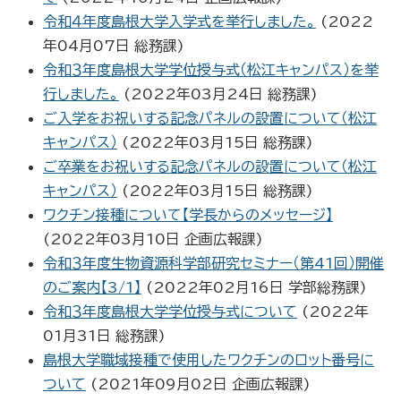
令和４年度島根大学入学式を挙行しました。
(
2022
年04月07日
総務課
)
令和３年度島根大学学位授与式（松江キャンパス）を挙
行しました。
(
2022年03月24日
総務課
)
ご入学をお祝いする記念パネルの設置について（松江
キャンパス）
(
2022年03月15日
総務課
)
ご卒業をお祝いする記念パネルの設置について（松江
キャンパス）
(
2022年03月15日
総務課
)
ワクチン接種について【学長からのメッセージ】
(
2022年03月10日
企画広報課
)
令和３年度生物資源科学部研究セミナー（第41回）開催
のご案内【3/1】
(
2022年02月16日
学部総務課
)
令和３年度島根大学学位授与式について
(
2022年
01月31日
総務課
)
島根大学職域接種で使用したワクチンのロット番号に
ついて
(
2021年09月02日
企画広報課
)