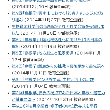
第8回「島根学」出雲神話を舞台に描く-能と神-
(
2014年12月10日
教育企画課
)
第7回「島根学」雲南市における『若者チャレンジ』の取
り組み
(
2014年11月27日
教育企画課
)
生物資源科学部の4教員がそれぞれ学会賞を受賞しま
した
(
2014年11月20日
学部総務課
)
第6回「島根学」山陰地域活性化に向けたＪＲ西日本の
取組
(
2014年11月19日
教育企画課
)
第5回「島根学」地方創生と風景街道
(
2014年11月
12日
教育企画課
)
第4回「島根学」離島からの挑戦～最後尾から最先端へ
(
2014年11月11日
教育企画課
)
第3回「島根学」インド哲学者、中村元博士の足跡
(
2014年11月04日
教育企画課
)
第2回「島根学」世界の視点でみた日本と島根～潜在力
と将来展望～
(
2014年10月31日
教育企画課
)
平成26年9月卒業者・修了者の学位授与式を挙行