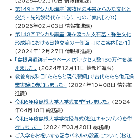
(
2025年02月10日
情報推進課
)
第149回アシカル講座「遊牧民の腰帯からみた文化と
交流 - 先匈奴時代を中心に -」のご案内【2/8】
(
2025年02月03日
情報推進課
)
第148回アシカル講座「海を渡った支石墓 - 弥生文化
形成期における日韓交流の一側面 -」のご案内【2/1】
(
2024年12月27日
情報推進課
)
『島根県遺跡データベース』がアクセス数130万件を越
えました。
(
2024年12月11日
情報推進課
)
教養育成科目「たたらと現代製鋼」で古代たたら復元操
業実験に参加しました。
(
2024年10月08日
情報推
進課
)
令和６年度島根大学入学式を挙行しました。
(
2024
年04月10日
総務課
)
令和５年度島根大学学位授与式（松江キャンパス）を挙
行しました。
(
2024年03月28日
総務課
)
ご入学をお祝いする記念パネルの設置について（松江