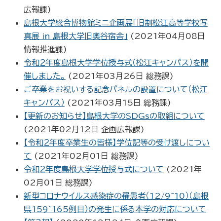
広報課
)
島根大学総合博物館ミニ企画展「旧制松江高等学校写
真展 in 島根大学旧奥谷宿舎」
(
2021年04月08日
情報推進課
)
令和２年度島根大学学位授与式（松江キャンパス）を開
催しました。
(
2021年03月26日
総務課
)
ご卒業をお祝いする記念パネルの設置について（松江
キャンパス）
(
2021年03月15日
総務課
)
【更新のお知らせ】島根大学のSDGsの取組について
(
2021年02月12日
企画広報課
)
【令和２年度卒業生の皆様】学位記等の受け渡しについ
て
(
2021年02月01日
総務課
)
令和２年度島根大学学位授与式について
(
2021年
02月01日
総務課
)
新型コロナウイルス感染症の罹患者（12/9~10）（島根
県159~165例目）の発生に係る本学の対応について