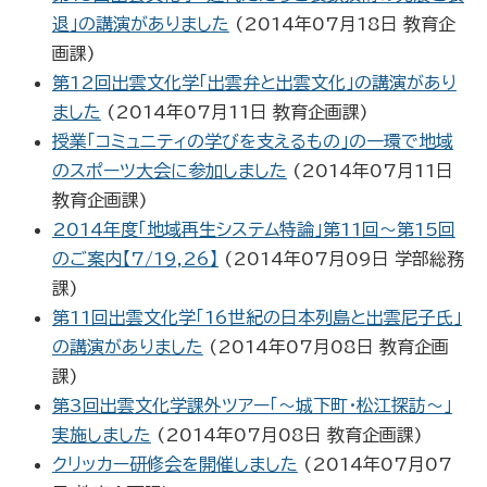
退」の講演がありました
(
2014年07月18日
教育企
画課
)
第12回出雲文化学「出雲弁と出雲文化」の講演があり
ました
(
2014年07月11日
教育企画課
)
授業「コミュニティの学びを支えるもの」の一環で地域
のスポーツ大会に参加しました
(
2014年07月11日
教育企画課
)
2014年度「地域再生システム特論」第11回～第15回
のご案内【7/19,26】
(
2014年07月09日
学部総務
課
)
第11回出雲文化学「16世紀の日本列島と出雲尼子氏」
の講演がありました
(
2014年07月08日
教育企画
課
)
第3回出雲文化学課外ツアー「～城下町・松江探訪～」
実施しました
(
2014年07月08日
教育企画課
)
クリッカー研修会を開催しました
(
2014年07月07