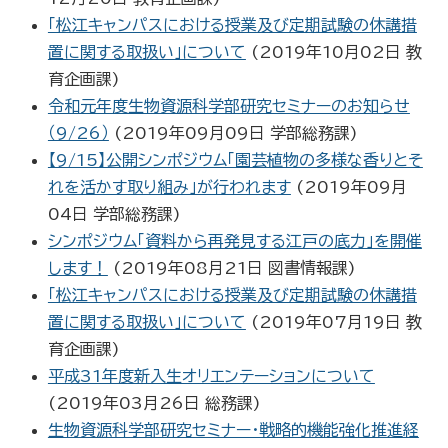
「松江キャンパスにおける授業及び定期試験の休講措
置に関する取扱い」について
(
2019年10月02日
教
育企画課
)
令和元年度生物資源科学部研究セミナーのお知らせ
（9/26）
(
2019年09月09日
学部総務課
)
【9/15】公開シンポジウム「園芸植物の多様な香りとそ
れを活かす取り組み」が行われます
(
2019年09月
04日
学部総務課
)
シンポジウム「資料から再発見する江戸の底力」を開催
します！
(
2019年08月21日
図書情報課
)
「松江キャンパスにおける授業及び定期試験の休講措
置に関する取扱い」について
(
2019年07月19日
教
育企画課
)
平成31年度新入生オリエンテーションについて
(
2019年03月26日
総務課
)
生物資源科学部研究セミナー・戦略的機能強化推進経