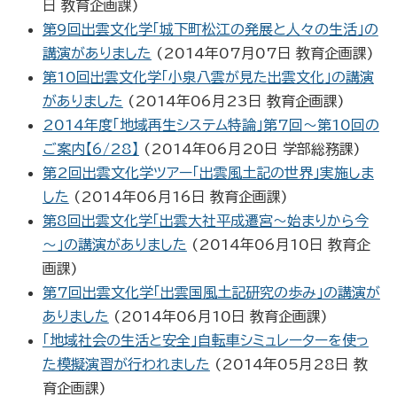
日
教育企画課
)
第9回出雲文化学「城下町松江の発展と人々の生活」の
講演がありました
(
2014年07月07日
教育企画課
)
第10回出雲文化学「小泉八雲が見た出雲文化」の講演
がありました
(
2014年06月23日
教育企画課
)
2014年度「地域再生システム特論」第7回～第10回の
ご案内【6/28】
(
2014年06月20日
学部総務課
)
第2回出雲文化学ツアー「出雲風土記の世界」実施しま
した
(
2014年06月16日
教育企画課
)
第8回出雲文化学「出雲大社平成遷宮～始まりから今
～」の講演がありました
(
2014年06月10日
教育企
画課
)
第7回出雲文化学「出雲国風土記研究の歩み」の講演が
ありました
(
2014年06月10日
教育企画課
)
「地域社会の生活と安全」自転車シミュレーターを使っ
た模擬演習が行われました
(
2014年05月28日
教
育企画課
)