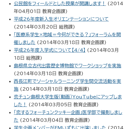
公民館をフィールドとした授業が開講します！
(
2014
年04月01日
教育企画課
)
平成26年度新入生オリエンテーションについて
(
2014年03月20日
総務課
)
「医療系学生×地域＝今何ができる？」フォーラムを開
催しました
(
2014年03月18日
教育企画課
)
平成26年度入学式について【4/4】
(
2014年03月
18日
総務課
)
島根県立古代出雲歴史博物館でワークショップを実施
(
2014年03月18日
教育企画課
)
西長江町でソーシャルラーニング学生間交流活動を実
施
(
2014年03月18日
教育企画課
)
恋チュン島根大学生版（動画）YouTubeにアップしま
した！
(
2014年03月05日
教育企画課
)
「恋するフォーチュンクッキー企画」医学部で撮影しまし
た
(
2014年03月04日
教育企画課
)
学生企画メンバーがFMいずもに出演しました
(
2014