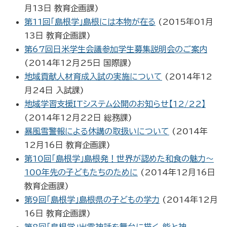
月13日
教育企画課
)
第11回「島根学」島根には本物が在る
(
2015年01月
13日
教育企画課
)
第67回日米学生会議参加学生募集説明会のご案内
(
2014年12月25日
国際課
)
地域貢献人材育成入試の実施について
(
2014年12
月24日
入試課
)
地域学習支援ITシステム公開のお知らせ【12/22】
(
2014年12月22日
総務課
)
暴風雪警報による休講の取扱いについて
(
2014年
12月16日
教育企画課
)
第10回「島根学」島根発！世界が認めた和食の魅力～
100年先の子どもたちのために
(
2014年12月16日
教育企画課
)
第9回「島根学」島根県の子どもの学力
(
2014年12月
16日
教育企画課
)