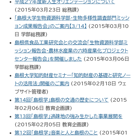
平成27年度新入生オリエンテーションについて
(
2015年03月23日
総務課
)
「島根大学生物資源科学部・生物多様性調査部門ミッシ
ョン成果報告会」のご案内【3/14】
(
2015年03月10
日
学部総務課
)
島根県食品工業研究会との交流会「生物資源科学部ミ
ッション報告会・農林水産業の六時産業化プロジェクト
センター報告会」を開催しました
(
2015年03月06日
学部総務課
)
島根大学知的財産セミナー「知的財産の基礎と研究ノー
トの活用法」開催のご案内
(
2015年02月18日
ウェ
ブサイト管理者
)
第14回「島根学」島根の交通の歴史について
(
2015
年02月06日
教育企画課
)
第13回「島根学」過疎地の強み生かした事業展開を
(
2015年02月05日
教育企画課
)
第12回「島根学」音楽と人と島根のこと
(
2015年01