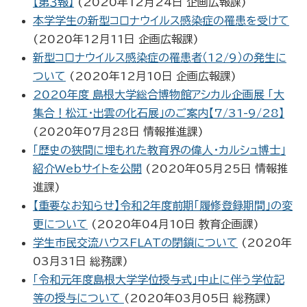
【第３報】
(
2020年12月24日
企画広報課
)
本学学生の新型コロナウイルス感染症の罹患を受けて
(
2020年12月11日
企画広報課
)
新型コロナウイルス感染症の罹患者（12/9）の発生に
ついて
(
2020年12月10日
企画広報課
)
2020年度 島根大学総合博物館アシカル企画展 「大
集合！松江・出雲の化石展」のご案内【7/31-9/28】
(
2020年07月28日
情報推進課
)
「歴史の狭間に埋もれた教育界の偉人・カルシュ博士」
紹介Webサイトを公開
(
2020年05月25日
情報推
進課
)
【重要なお知らせ】令和２年度前期「履修登録期間」の変
更について
(
2020年04月10日
教育企画課
)
学生市民交流ハウスFLATの閉鎖について
(
2020年
03月31日
総務課
)
「令和元年度島根大学学位授与式」中止に伴う学位記
等の授与について
(
2020年03月05日
総務課
)