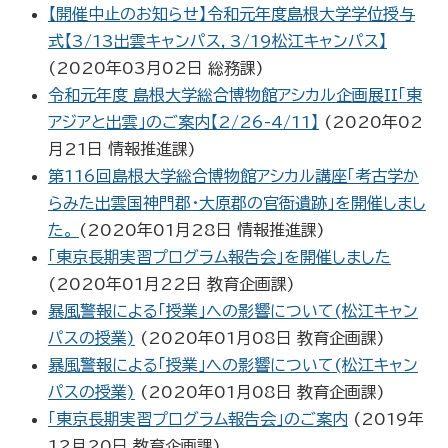
【開催中止のお知らせ】令和元年度島根大学学位授与
式【3/13出雲キャンパス，3/19松江キャンパス】
(
2020年03月02日
総務課
)
令和元年度 島根大学総合博物館アシカル企画展II「東
アジアと出雲」のご案内【2/26-4/11】
(
2020年02
月21日
情報推進課
)
第116回島根大学総合博物館アシカル講座「考古学か
らみた出雲国神門郡・大原郡の官衙遺跡」を開催しまし
た。
(
2020年01月28日
情報推進課
)
「東京長期実習プログラム報告会」を開催しました
(
2020年01月22日
教育企画課
)
暴風警報による「授業」への影響について(松江キャン
パスの授業)
(
2020年01月08日
教育企画課
)
暴風警報による「授業」への影響について(松江キャン
パスの授業)
(
2020年01月08日
教育企画課
)
「東京長期実習プログラム報告会」のご案内
(
2019年
12月20日
教育企画課
)