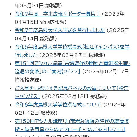
年05月21日
総務課
)
令和7年度 学生広報サポーター募集！
(
2025年
04月15日
企画広報課
)
令和７年度島根大学入学式を挙行しました
(
2025年
04月14日
総務課
)
令和６年度島根大学学位授与式（松江キャンパス）を挙
行しました
(
2025年03月27日
総務課
)
第151回アシカル講座「古墳時代の開始と青銅器生産・
流通の変革」のご案内【2/22】
(
2025年02月17日
情報推進課
)
ご入学をお祝いする記念パネルの設置について（松江
キャンパス）
(
2025年02月12日
総務課
)
令和６年度島根大学学位授与式について
(
2025年
02月12日
総務課
)
第150回アシカル講座「加茂岩倉遺跡の時代の鋳造技
術 - 鋳造用具からのアプローチ -」のご案内【2/15】