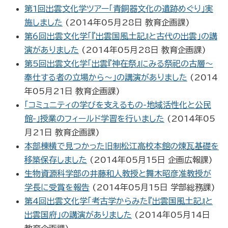
第1回出雲文化学ツアー「青銅器文化の遺跡めぐり」実
施しました
(
2014年05月28日
教育企画課
)
第6回出雲文化学「『出雲国風土記』と古代の出雲」の講
演がありました
(
2014年05月28日
教育企画課
)
第5回出雲文化学「出雲『神在祭』にみる祭祀の古層～
奉仕する者の立場から～」の講演がありました
(
2014
年05月21日
教育企画課
)
「コミュニティの学びを支えるもの-地域活性化と公民
館-」授業のフィールド学習を行いました
(
2014年05
月21日
教育企画課
)
本部棟横で見つかった旧制松江高校本館の煉瓦基礎を
移築保存しました
(
2014年05月15日
企画広報課
)
生物資源科学部の井藤和人教授と舞木昭彦准教授が
学長に受賞を報告
(
2014年05月15日
学部総務課
)
第4回出雲文化学「考古学からみた『出雲国風土記』と
出雲国府」の講演がありました
(
2014年05月14日