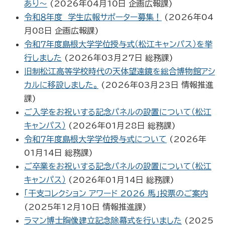
あり～
(
2026年04月10日
企画広報課
)
令和８年度 学生広報サポーター募集！
(
2026年04
月08日
企画広報課
)
令和７年度島根大学学位授与式（松江キャンパス）を挙
行しました
(
2026年03月27日
総務課
)
旧制松江高等学校時代の天体望遠鏡を総合博物館アシ
カルに移設しました。
(
2026年03月23日
情報推進
課
)
ご入学をお祝いする記念パネルの設置について（松江
キャンパス）
(
2026年01月28日
総務課
)
令和７年度島根大学学位授与式について
(
2026年
01月14日
総務課
)
ご卒業をお祝いする記念パネルの設置について（松江
キャンパス）
(
2026年01月14日
総務課
)
「干支コレクション アワード 2026 馬」投票のご案内
(
2025年12月10日
情報推進課
)
ラマン博士胸像建立記念除幕式を行いました
(
2025