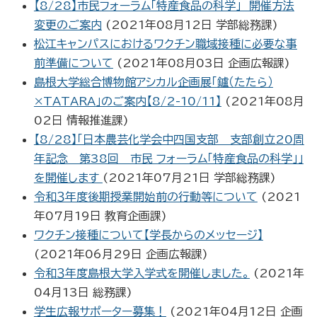
【8/28】市民フォーラム「特産食品の科学」 開催方法
変更のご案内
(
2021年08月12日
学部総務課
)
松江キャンパスにおけるワクチン職域接種に必要な事
前準備について
(
2021年08月03日
企画広報課
)
島根大学総合博物館アシカル企画展「鑪（たたら）
×TATARA」のご案内【8/2-10/11】
(
2021年08月
02日
情報推進課
)
【8/28】「日本農芸化学会中四国支部 支部創立20周
年記念 第38回 市民 フォーラム「特産食品の科学」」
を開催します
(
2021年07月21日
学部総務課
)
令和３年度後期授業開始前の行動等について
(
2021
年07月19日
教育企画課
)
ワクチン接種について【学長からのメッセージ】
(
2021年06月29日
企画広報課
)
令和３年度島根大学入学式を開催しました。
(
2021年
04月13日
総務課
)
学生広報サポーター募集！
(
2021年04月12日
企画