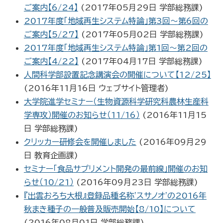
ご案内【6/24】
(
2017年05月29日
学部総務課
)
2017年度「地域再生システム特論」第3回～第6回の
ご案内【5/27】
(
2017年05月02日
学部総務課
)
2017年度「地域再生システム特論」第1回～第2回の
ご案内【4/22】
(
2017年04月17日
学部総務課
)
人間科学部設置記念講演会の開催について【12/25】
(
2016年11月16日
ウェブサイト管理者
)
大学院進学セミナー（生物資源科学研究科農林生産科
学専攻）開催のお知らせ（11/16）
(
2016年11月15
日
学部総務課
)
クリッカー研修会を開催しました
(
2016年09月29
日
教育企画課
)
セミナー「食品サプリメント開発の最前線」開催のお知
らせ（10/21）
(
2016年09月23日
学部総務課
)
『出雲おろち大根』登録品種名称'スサノオ'の2016年
秋まき種子の一般普及販売開始【8/10】について
(
2016年08月01日
学部総務課
)