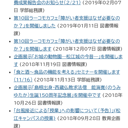
費成果報告会のお知らせ（2/21）
(
2019年02月07
日
学部総務課
)
第10回ラーコモカフェ「障がい者支援はなぜ必要なの
か？」を開催しました
(
2019年01月11日
図書情報
課
)
第10回ラーコモカフェ「障がい者支援はなぜ必要なの
か？」を開催します
(
2018年12月07日
図書情報課
)
企画展示「お城の動物園―松江城の今昔―」を開催しま
す
(
2018年11月19日
図書情報課
)
「食と酒～食品の機能を考える」セミナーを開催します
（11/16）
(
2018年11月13日
学部総務課
)
企画展示「島根出身・西蔵仏教求法僧 能海寛(のうみ
ゆたか）生誕150周年記念展」を開催中です
(
2018年
10月26日
図書情報課
)
「台風接近による「授業」への影響について（予告）」(松
江キャンパスの授業)
(
2018年09月28日
教育企画
課
)