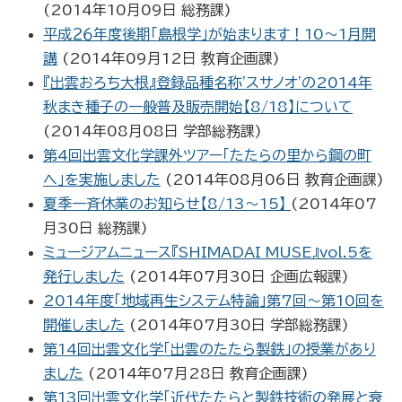
(
2014年10月09日
総務課
)
平成２６年度後期「島根学」が始まります！10～1月開
講
(
2014年09月12日
教育企画課
)
『出雲おろち大根』登録品種名称'スサノオ'の2014年
秋まき種子の一般普及販売開始【8/18】について
(
2014年08月08日
学部総務課
)
第4回出雲文化学課外ツアー「たたらの里から鋼の町
へ」を実施しました
(
2014年08月06日
教育企画課
)
夏季一斉休業のお知らせ【8/13～15】
(
2014年07
月30日
総務課
)
ミュージアムニュース『SHIMADAI MUSE』vol.5を
発行しました
(
2014年07月30日
企画広報課
)
2014年度「地域再生システム特論」第7回～第10回を
開催しました
(
2014年07月30日
学部総務課
)
第14回出雲文化学「出雲のたたら製鉄」の授業があり
ました
(
2014年07月28日
教育企画課
)
第13回出雲文化学「近代たたらと製鉄技術の発展と衰