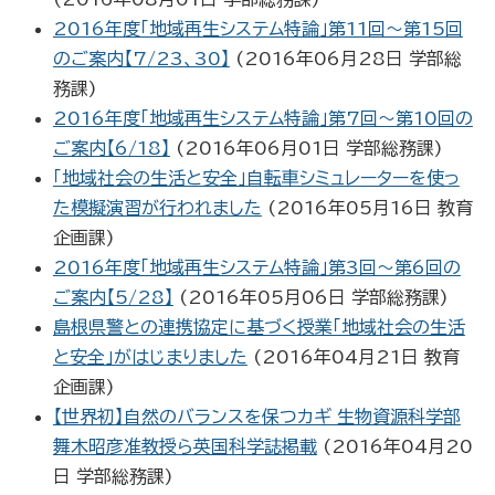
2016年度「地域再生システム特論」第11回～第15回
のご案内【7/23、30】
(
2016年06月28日
学部総
務課
)
2016年度「地域再生システム特論」第7回～第10回の
ご案内【6/18】
(
2016年06月01日
学部総務課
)
「地域社会の生活と安全」自転車シミュレーターを使っ
た模擬演習が行われました
(
2016年05月16日
教育
企画課
)
2016年度「地域再生システム特論」第3回～第6回の
ご案内【5/28】
(
2016年05月06日
学部総務課
)
島根県警との連携協定に基づく授業「地域社会の生活
と安全」がはじまりました
(
2016年04月21日
教育
企画課
)
【世界初】自然のバランスを保つカギ 生物資源科学部
舞木昭彦准教授ら英国科学誌掲載
(
2016年04月20
日
学部総務課
)