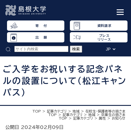
寄 付
資料請求
プレス
出 願
リリース
ご入学をお祝いする記念パネ
ルの設置について（松江キャン
パス）
TOP
記事カテゴリ
地域
在校生・保護者等の皆さま
TOP
記事カテゴリ
地域
卒業生の皆さま
TOP
記事カテゴリ
属性
お知らせ
公開日 2024年02月09日