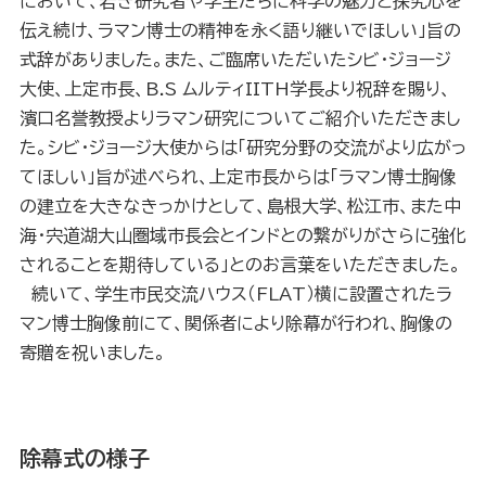
において、若き研究者や学生たちに科学の魅力と探究心を
伝え続け、ラマン博士の精神を永く語り継いでほしい」旨の
式辞がありました。また、ご臨席いただいたシビ・ジョージ
大使、上定市長、B.S ムルティIITH学長より祝辞を賜り、
濱口名誉教授よりラマン研究についてご紹介いただきまし
た。シビ・ジョージ大使からは「研究分野の交流がより広がっ
てほしい」旨が述べられ、上定市長からは「ラマン博士胸像
の建立を大きなきっかけとして、島根大学、松江市、また中
海・宍道湖大山圏域市長会とインドとの繋がりがさらに強化
されることを期待している」とのお言葉をいただきました。
続いて、学生市民交流ハウス（FLAT）横に設置されたラ
マン博士胸像前にて、関係者により除幕が行われ、胸像の
寄贈を祝いました。
除幕式の様子