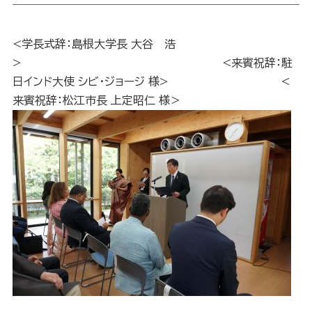
<学長式辞：島根大学長 大谷 浩
> <来賓祝辞：駐
日インド大使 シビ・ジョージ 様> ＜
来賓祝辞：松江市長 上定昭仁 様＞