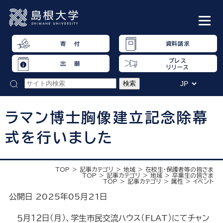
寄 付
資料請求
プレス
出 願
リリース
ラマン博士胸像建立記念除幕
式を行いました
TOP
記事カテゴリ
地域
在校生・保護者等の皆さま
TOP
記事カテゴリ
地域
卒業生の皆さま
TOP
記事カテゴリ
属性
イベント
公開日 2025年05月21日
５月１２日（月）、学生市民交流ハウス（FLAT）にて
チャン