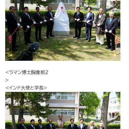
<ラマン博士胸像前２
>
<インド大使と学長>