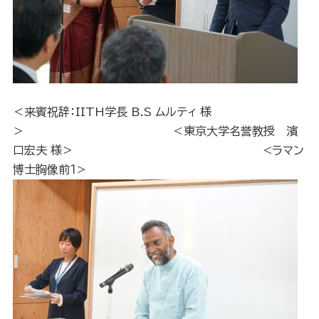
＜来賓祝辞：IITH学長 B.S ムルティ 様
＞ ＜東京大学名誉教授 濱
口宏夫 様＞ <ラマン
博士胸像前１>