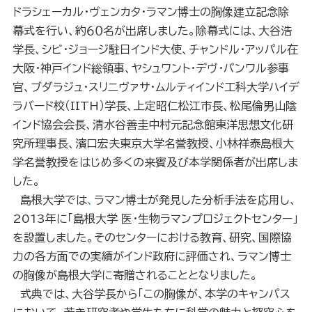
ドラシェーカル・ヴェンカタ・ラマン
博士の胸像建立記念除
幕式を行い、約６０名が出席しました。除幕式には、大谷浩
学長、シビ・ジョージ駐日インド大使、チャンドル・アッパル在
大阪・神戸インド総領事、ヤシュワント・デヴ・パンワル参事
官、ブダラジュ・スリニヴァサ・ムルティインド工科大学ハイデ
ラバード校（IITH）学長、上定昭仁松江市長、松尾倫男山陰
インド協会会長、清水谷善圭中村元記念館東洋思想文化研
究所理事長、濱口宏夫東京大学名誉教授、小林祥泰島根大
学名誉教授をはじめ多くの来賓及び本学関係者が出席しま
した。
島根大学では
、
ラマン博士が発見した分析手法を応用し、
2013年に「島根大学 医・生物ラマンプロジェクトセンター」
を設置しました。そのセンターにおける教育、研究、国際協
力の各方面での実績がインド政府に評価され、ラマン博士
の胸像が島根大学に寄贈されることとなりました。
式典では、大谷学長から「この胸像が、本学のキャンパス