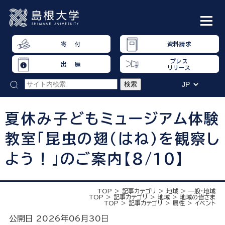
寄 付
資料請求
プレス
出 願
リリース
夏休み子どもミュージアム体験
教室「昆虫の翅（はね）を観察し
よう！」のご案内【8/10】
TOP
記事カテゴリ
地域
一般・地域
TOP
記事カテゴリ
地域
地域の皆さま
TOP
記事カテゴリ
属性
イベント
公開日 2026年06月30日