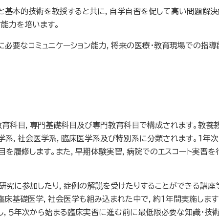
と基本的技術を教授すると共に，自学自習を促して高い問題解決
能力を培います。
必要なコミュニケーション能力，将来の医療・教育現場での指導
教育科目，専門基礎科目及び専門教育科目で構成されます。教養
学系，社会医学系，臨床医学系及び特別系に分類されます。１年
目を履修します。また，早期体験実習，病院でのエスコート実習を
究に参加したり，症例の解説を受けたりすることができる講座等
臨床基礎医学，社会医学も組み込まれた中で，約１年間実施します
施し，５年次から始まる臨床実習に進む前に最低限必要な知識・技