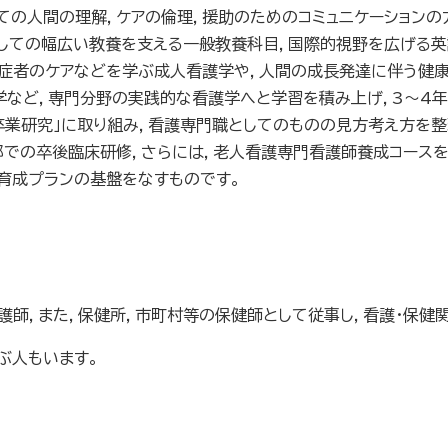
ての人間の理解，ケアの倫理，援助のためのコミュニケーションの
としての幅広い教養を支える一般教養科目，国際的視野を広げる
重症者のケアなどを学ぶ成人看護学や，人間の成長発達に伴う健康
など，専門分野の実践的な看護学へと学習を積み上げ，3～4年
「卒業研究」に取り組み，看護専門職としてのものの見方考え方を
での卒後臨床研修，さらには，老人看護専門看護師養成コースを
育成プランの基盤をなすものです。
師，また，保健所，市町村等の保健師として従事し，看護・保健
ぶ人もいます。