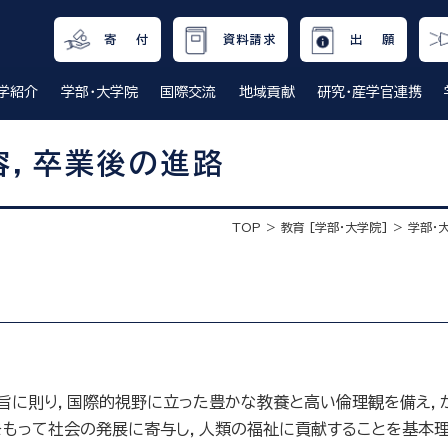
寄 付
資料請求
出 願
学紹介
学部・大学院
国際交流
地域貢献
研究・産学官連携
容，卒業後の進路
TOP
教育 [学部・大学院]
学部・
旨に則り，国際的視野に立った豊かな教養と高い倫理観を備え，
もって社会の発展に寄与し，人類の福祉に貢献することを基本理