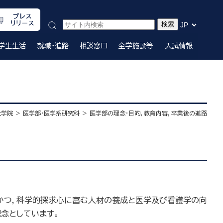
プレス
リリース
学生生活
就職・進路
相談窓口
全学施設等
入試情報
大学院
医学部・医学系研究科
医学部の理念・目的，教育内容，卒業後の進路
かつ，科学的探求心に富む人材の養成と医学及び看護学の向
念としています。