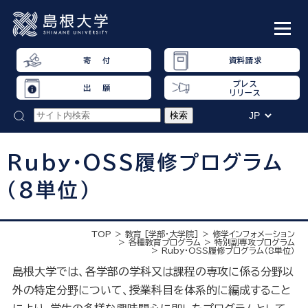
寄 付
資料請求
プレス
出 願
リリース
Ruby・OSS履修プログラム
（8単位）
TOP
教育 [学部・大学院]
修学インフォメーション
各種教育プログラム
特別副専攻プログラム
Ruby・OSS履修プログラム（8単位）
島根大学では、各学部の学科又は課程の専攻に係る分野以
外の特定分野について、授業科目を体系的に編成すること