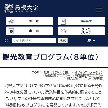
寄 付
資料請求
プレス
出 願
リリース
観光教育プログラム（８単位）
TOP
教育 [学部・大学院]
修学インフォメーション
各種教育プログラム
特別副専攻プログラム
観光教育プログラム（８単位）
島根大学では，各学部の学科又は課程の専攻に係る分野以
外の特定分野について，授業科目を体系的に編成すること
により，学生の多様な興味関心に即したプログラムとして
「特別副専攻プログラム」を展開しています。学生が多元的