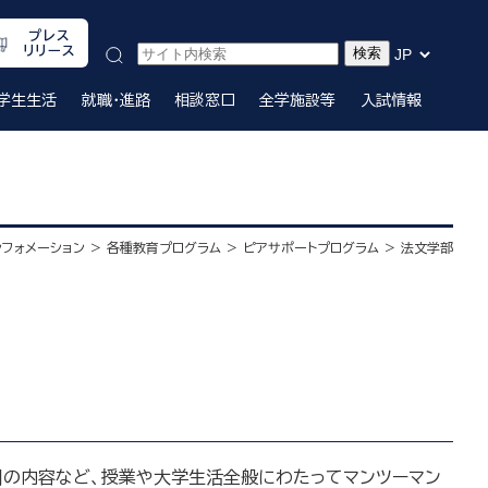
プレス
リリース
学生生活
就職・進路
相談窓口
全学施設等
入試情報
ンフォメーション
各種教育プログラム
ピアサポートプログラム
法文学部
門の内容など、授業や大学生活全般にわたってマンツーマン