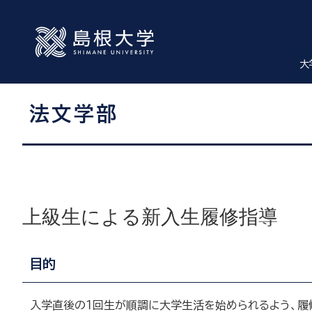
大
法文学部
上級生による新入生履修指導
目的
入学直後の１回生が順調に大学生活を始められるよう、履