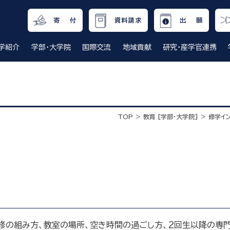
寄 付
資料請求
出 願
学紹介
学部・大学院
国際交流
地域貢献
研究・産学官連携
TOP
教育 [学部・大学院]
修学イ
修の組み方、教室の場所、空き時間の過ごし方、２回生以降の専