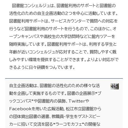
図書館コンシェルジュは、図書館利用のサポートと図書館の
活性化のための自主企画活動の２つを中心に活動しています。
図書館利用サポートは、サービスカウンターで質問への対応を
行うなど図書館利用のサポートを行うもので、このほかに、オ
ープンキャンパスや高校生の大学訪問時などに館内ツアーを
随時実施しています。図書館利用サポートは、利用する学生と
年齢が近いコンシェルジュが応対することで、質問しやすく親
しみやすい環境を提供することができます。よりよい対応がで
きるように日々研鑽をつんでいます。
自主企画活動は、図書館の活性化のための様々な活
動を企画して実施するものです。図書の企画展示❝ブ
ックコンパス❞や図書館内の装飾、Twitterや
Facebookを用いた広報活動，松江市立図書館から
の団体貸出図書の選書、教職員・学生をゲストスピー
カーに招いて交流を図る❝ラーコモカフェ❞の開催な