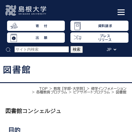
寄 付
資料請求
プレス
出 願
リリース
図書館
TOP
教育 [学部・大学院]
修学インフォメーション
各種教育プログラム
ピアサポートプログラム
図書館
図書館コンシェルジュ
目的