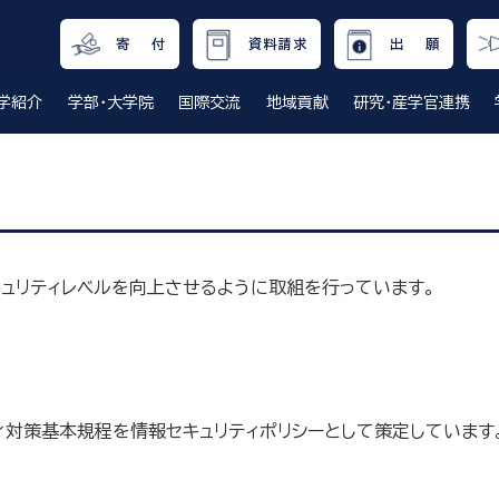
寄 付
資料請求
出 願
学紹介
学部・大学院
国際交流
地域貢献
研究・産学官連携
ュリティレベルを向上させるように取組を行っています。
ィ対策基本規程を情報セキュリティポリシーとして策定しています