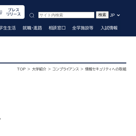
プレス
リリース
学生生活
就職・進路
相談窓口
全学施設等
入試情報
TOP
大学紹介
コンプライアンス
情報セキュリティへの取組
。