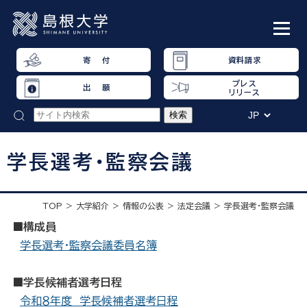
寄 付
資料請求
プレス
出 願
リリース
学長選考・監察会議
TOP
大学紹介
情報の公表
法定会議
学長選考・監察会議
■構成員
学長選考・監察会議委員名簿
■学長候補者選考日程
令和８年度 学長候補者選考日程