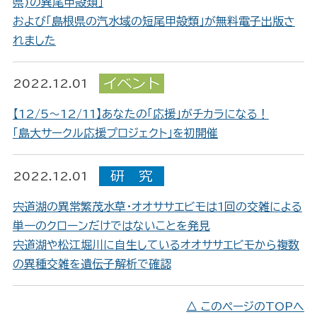
県)の異尾甲殻類」
および「島根県の汽水域の短尾甲殻類」が無料電子出版さ
れました
2022.12.01
【12/5～12/11】あなたの「応援」がチカラになる！
「島大サークル応援プロジェクト」を初開催
2022.12.01
宍道湖の異常繁茂水草・オオササエビモは1回の交雑による
単一のクローンだけではないことを発見
宍道湖や松江堀川に自生しているオオササエビモから複数
の異種交雑を遺伝子解析で確認
△ このページのTOPへ