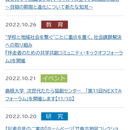
～貝殻の期限と進化について新たな知見～
2022.10.26
"学校と地域社会を繋ぐ"ことに重点を置く、社会課題解決
への取り組み
『伴走者のための共学共創コミュニティ・キックオフフォーラ
ム』を開催
2022.10.21
島根大学 次世代たたら協創センター 「第11回NEXTA
フォーラム」を開催します【11/18】
2022.10.20
【記者会見のご案内】ホームページ「竹島古地図コレクショ