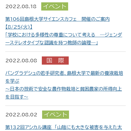
2022.08.18
第106回島根大学サイエンスカフェ 開催のご案内
【8/25(火)】
「学校における多様性の尊重について考える ―ジェンダ
ーステレオタイプな認識を持つ教師の論理―」
2022.08.08
バングラデシュの若手研究者、島根大学で最新の養液栽培
を学ぶ
～日本の技術で安全な農作物栽培と貧困農家の所得向上
を目指す～
2022.08.02
第132回アシカル講座 「山陰にも大きな被害を与えた太