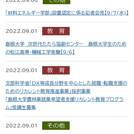
2022.09.06
「材料エネルギー学部」設置認定に係る記者会見【9/7(水)】
2022.09.01
島根大学 次世代たたら協創センター 島根大学生のため
の松江高専・機械工学実験【9/6】
2022.09.01
文部科学省「DX等成長分野を中心とした就職・転職支援の
ためのリカレント教育推進事業」採択事業
「島根大学農林業就業希望者支援リカレント教育プログラ
ム」受講生募集
2022.09.01