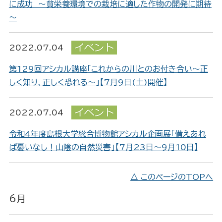
に成功 ～貧栄養環境での栽培に適した作物の開発に期待
～
2022.07.04
第129回アシカル講座「これからの川とのお付き合い～正
しく知り、正しく恐れる～」【7月9日(土)開催】
2022.07.04
令和4年度島根大学総合博物館アシカル企画展「備えあれ
ば憂いなし！山陰の自然災害」【7月23日～9月10日】
△ このページのTOPへ
6月