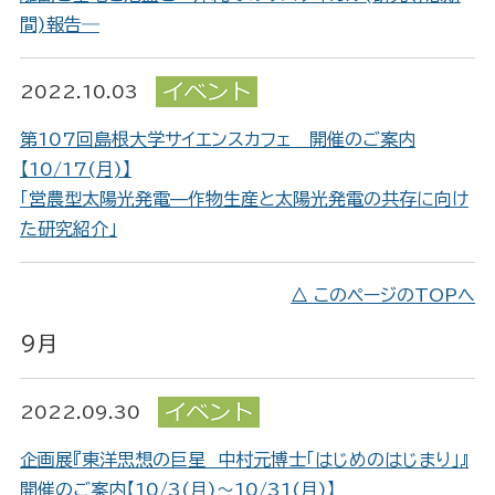
間)報告―
2022.10.03
第107回島根大学サイエンスカフェ 開催のご案内
【10/17(月)】
「営農型太陽光発電—作物生産と太陽光発電の共存に向け
た研究紹介」
△ このページのTOPへ
9月
2022.09.30
企画展『東洋思想の巨星 中村元博士「はじめのはじまり」』
開催のご案内【10/3(月)～10/31(月)】