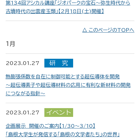
第134回アシカル講座「ジオパークの宝石～弥生時代から
古墳時代の出雲産玉類」【2月18日(土)開催】
△ このページのTOPへ
1月
2023.01.27
熱膨張係数を自在に制御可能とする超伝導体を開発
～超伝導素子や超伝導材料の応用に有利な新材料の開発
につながる指針～
2023.01.27
企画展示 開催のご案内【1/30～3/10】
「島根大学生が発信する「島根の文学者たち」の世界」