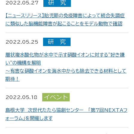
2022.05.27
【ニュースリリース】胎児期の免疫障害によって統合失調症
に類似した脳機能障害が起こることをモデル動物で確認
2022.05.25
層状複水酸化物が水中で示す硝酸イオンに対する"好き嫌
い"の機構を解明
～有害な硝酸イオンを海水中からも除去できる材料として
期待！
2022.05.18
島根大学 次世代たたら協創センター 「第7回NEXTAフ
ォーラム」を開催します