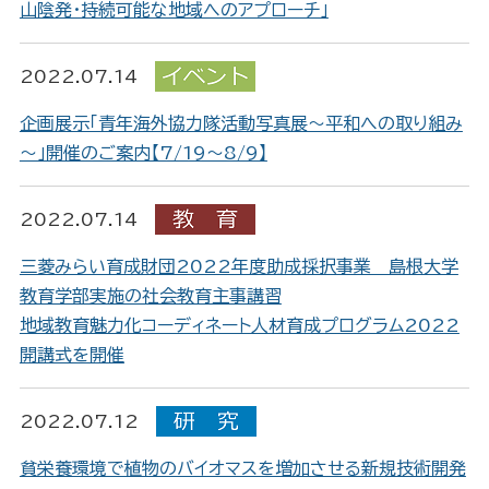
山陰発・持続可能な地域へのアプローチ」
2022.07.14
企画展示「青年海外協力隊活動写真展～平和への取り組み
～」開催のご案内【7/19～8/9】
2022.07.14
三菱みらい育成財団2022年度助成採択事業 島根大学
教育学部実施の社会教育主事講習
地域教育魅力化コーディネート人材育成プログラム2022
開講式を開催
2022.07.12
貧栄養環境で植物のバイオマスを増加させる新規技術開発