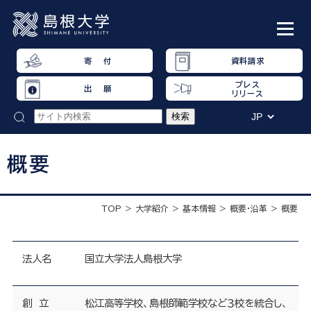
寄 付
資料請求
プレス
出 願
リリース
概要
TOP
大学紹介
基本情報
概要・沿革
概要
法人名
国立大学法人島根大学
創 立
松江高等学校、島根師範学校など３校を統合し、