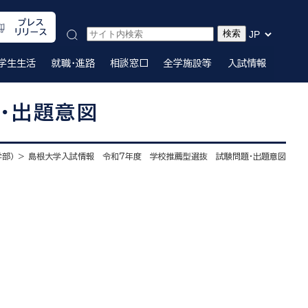
プレス
リリース
学生生活
就職・進路
相談窓口
全学施設等
入試情報
・出題意図
部）
島根大学入試情報 令和７年度 学校推薦型選抜 試験問題・出題意図