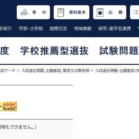
寄 付
資料請求
出 願
学紹介
学部・大学院
国際交流
地域貢献
研究・産学官連携
度 学校推薦型選抜 試験問題
入試データ
入試過去問題，出題意図，解答又は解答例
入試過去問題・出題意図（学
等もできません。）