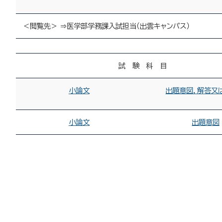
＜閲覧先＞ ⇒医学部学務課入試担当（出雲キャンパス）
試 験 科 目
小論文
出題意図，解答又
小論文
出題意図