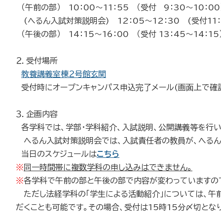
（午前の部） 10：00～11：55 （受付 9：30～10：00
(へるん入試対策説明会) 12：05～12：30 (受付11：3
（午後の部） 14：15～16：00 （受付 13：45～14：15
２．受付場所
教養講義室棟２号館玄関
受付時にオープンキャンパス申込完了メール(画面上で確
３．企画内容
各学科では、学部・学科紹介、入試説明、公開講義等を行い
へるん入試対策説明会では、入試責任者の教員が、へるん
当日のスケジュールは
こちら
※
同一時間帯に複数学科の申し込みはできません。
※
各学科で午前の部と午後の部で内容が変わっていますの
ただし法経学科の「学生による活動紹介」については、午
だくことも可能です。その場合、受付は15時15分〆切とな