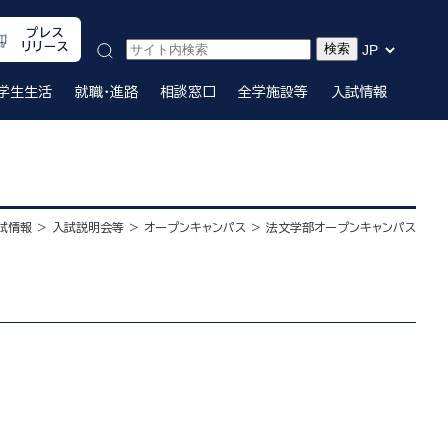
プレス
リリース
学生生活
就職・進路
相談窓口
全学施設等
入試情報
試情報
入試説明会等
オープンキャンパス
法文学部オープンキャンパス