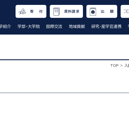
寄 付
資料請求
出 願
学紹介
学部・大学院
国際交流
地域貢献
研究・産学官連携
TOP
入