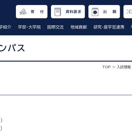
寄 付
資料請求
出 願
学紹介
学部・大学院
国際交流
地域貢献
研究・産学官連携
ンパス
TOP
入試情報
）
）