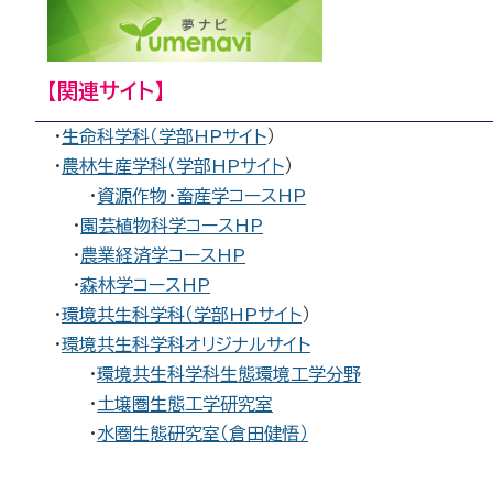
【関連サイト】
・
生命科学科（学部HPサイト
）
・
農林生産学科（学部HPサイト
）
・
資源作物・畜産学コースHP
・
園芸植物科学コースHP
・
農業経済学コースHP
・
森林学コースHP
・
環境共生科学科（学部HPサイト
）
・
環境共生科学科オリジナルサイト
・
環境共生科学科生態環境工学分野
・
土壌圏生態工学研究室
・
水圏生態研究室（倉田健悟）