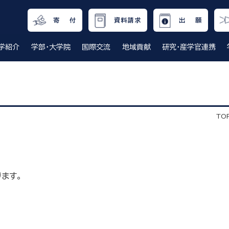
寄 付
資料請求
出 願
学紹介
学部・大学院
国際交流
地域貢献
研究・産学官連携
TO
ます。