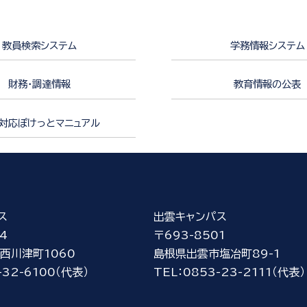
教員検索システム
学務情報システム
財務・調達情報
教育情報の公表
対応ぽけっとマニュアル
ス
出雲キャンパス
4
〒693-8501
西川津町1060
島根県出雲市塩冶町89-1
-32-6100（代表）
TEL：0853-23-2111（代表）