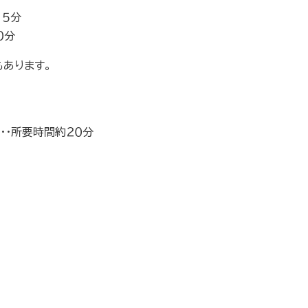
１５分
０分
もあります。
・・所要時間約２０分