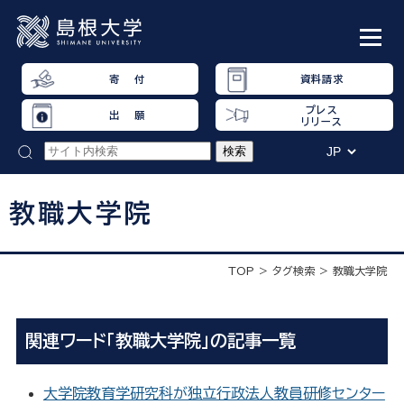
寄 付
資料請求
プレス
出 願
リリース
教職大学院
TOP
タグ検索
教職大学院
関連ワード「教職大学院」の記事一覧
大学院教育学研究科が独立行政法人教員研修センター