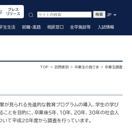
プレス
リリース
学生生活
就職・進路
相談窓口
全学施設等
入試情報
TOP
訪問者別
卒業生の皆さま
卒業生調査
効果が見られる先進的な教育プログラムの導入、学生の学び
ことを目的に、卒業後５年、１０年、２０年、３０年の社会人
ついて平成28年度から調査を行っています。