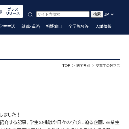
プレス
リリース
学生生活
就職・進路
相談窓口
全学施設等
入試情報
TOP
訪問者別
卒業生の皆さま
開しました！
容を紹介する記事、学生の挑戦や日々の学びに迫る企画、卒業生