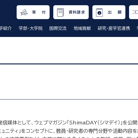
寄 付
資料請求
出 願
学紹介
学部・大学院
国際交流
地域貢献
研究・産学官連携
媒体として、ウェブマガジン「ShimaDAY（シマデイ）」を公
のコミュニティ」をコンセプトに、教員・研究者の専門分野や活動内