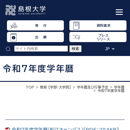
寄 付
資料請求
プレス
出 願
リリース
令和7年度学年暦
TOP
教育 [学部・大学院]
学年暦及び行事予定
学年暦
令和7年度学年暦
令和７年度学年暦（松江キャンパス）[PDF：284KB]