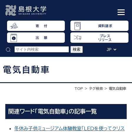
寄 付
資料請求
プレス
出 願
リリース
電気自動車
TOP
タグ検索
電気自動車
関連ワード「電気自動車」の記事一覧
冬休み子供ミュージアム体験教室「ＬＥＤを使ってクリス