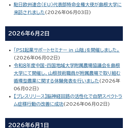
駐日欧州連合（EU）代表部特命全権大使が島根大学に
来訪されました
(
2026年06月03日
)
2026年6月2日
「PSI起業サポートセミナー in 山陰」を開催しました。
(
2026年06月02日
)
令和８年度中国・四国地域大学附属農場協議会を島根
大学にて開催し、山根技術職員が附属農場で取り組む
循環型農業に関する体験発表を行いました
(
2026年
06月02日
)
【プレスリリース】脳神経回路の活性化で自閉スペクトラ
ム症様行動の改善に成功
(
2026年06月02日
)
2026年6月1日