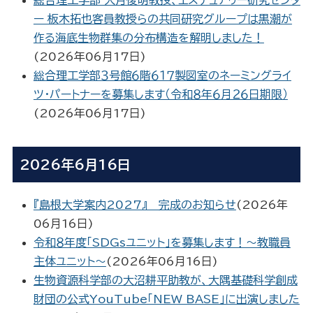
ー 板木拓也客員教授らの共同研究グループは黒潮が
作る海底生物群集の分布構造を解明しました！
(
2026年06月17日
)
総合理工学部３号館６階６１７製図室のネーミングライ
ツ・パートナーを募集します（令和８年６月２６日期限）
(
2026年06月17日
)
2026年6月16日
『島根大学案内2027』 完成のお知らせ
(
2026年
06月16日
)
令和８年度「SDGsユニット」を募集します！～教職員
主体ユニット～
(
2026年06月16日
)
生物資源科学部の大沼耕平助教が、大隅基礎科学創成
財団の公式YouTube「NEW BASE」に出演しました