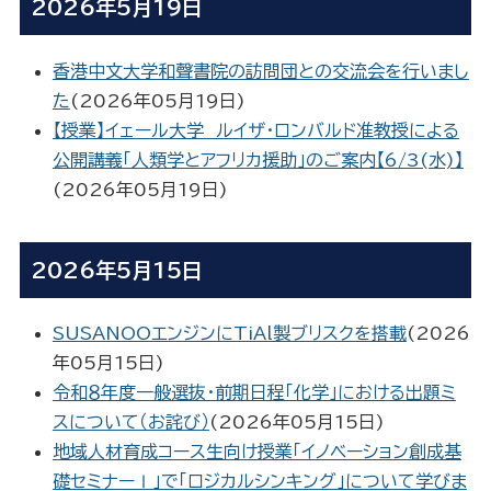
2026年5月19日
香港中文大学和聲書院の訪問団との交流会を行いまし
た
(
2026年05月19日
)
【授業】イェール大学 ルイザ・ロンバルド准教授による
公開講義「人類学とアフリカ援助」のご案内【6/3(水)】
(
2026年05月19日
)
2026年5月15日
SUSANOOエンジンにTiAl製ブリスクを搭載
(
2026
年05月15日
)
令和８年度一般選抜・前期日程「化学」における出題ミ
スについて（お詫び）
(
2026年05月15日
)
地域人材育成コース生向け授業「イノベーション創成基
礎セミナーⅠ」で「ロジカルシンキング」について学びま