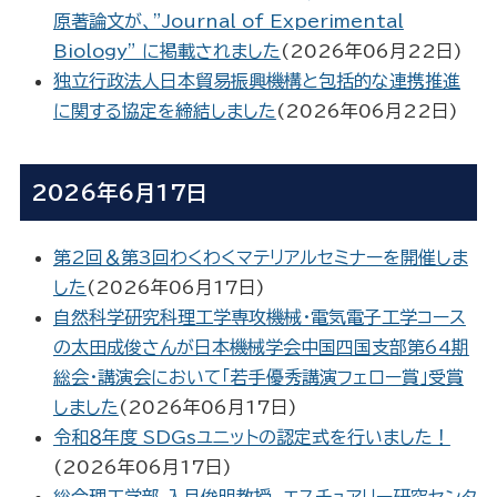
原著論文が、”Journal of Experimental
Biology” に掲載されました
(
2026年06月22日
)
独立行政法人日本貿易振興機構と包括的な連携推進
に関する協定を締結しました
(
2026年06月22日
)
2026年6月17日
第2回＆第3回わくわくマテリアルセミナーを開催しま
した
(
2026年06月17日
)
自然科学研究科理工学専攻機械・電気電子工学コース
の太田成俊さんが日本機械学会中国四国支部第64期
総会・講演会において「若手優秀講演フェロー賞」受賞
しました
(
2026年06月17日
)
令和８年度 SDGsユニットの認定式を行いました！
(
2026年06月17日
)
総合理工学部 入月俊明教授、エスチュアリー研究センタ