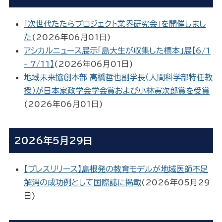
「次世代たたらプロジェクト業界研究会」を開催しまし
た
(
2026年06月01日
)
アシカルニュース展示「島大生が収集した標本」展【6/1
- 7/11】
(
2026年06月01日
)
地域未来協創本部 高橋哲也副学長（人間科学部特任教
授）が日本家政学会学会賞および小林寅次郎賞を受賞
(
2026年06月01日
)
2026年5月29日
【プレスリリース】島根発の教育モデルが地域医師不足
解消の成功例として国際誌に掲載
(
2026年05月29
日
)