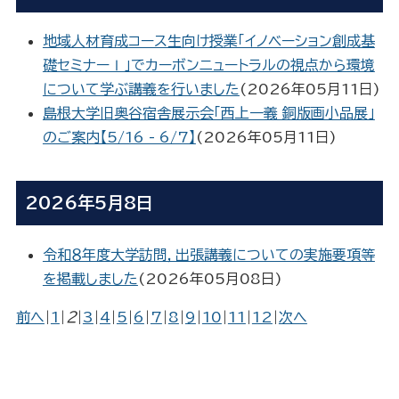
地域人材育成コース生向け授業「イノベーション創成基
礎セミナーⅠ」でカーボンニュートラルの視点から環境
について学ぶ講義を行いました
(
2026年05月11日
)
島根大学旧奥谷宿舎展示会「西上一義 銅版画小品展」
のご案内【5/16 - 6/7】
(
2026年05月11日
)
2026年5月8日
令和８年度大学訪問，出張講義についての実施要項等
を掲載しました
(
2026年05月08日
)
前へ
|
1
|
2
|
3
|
4
|
5
|
6
|
7
|
8
|
9
|
10
|
11
|
12
|
次へ