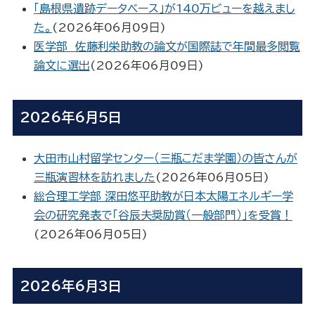
「島根県遺跡データベース」が140万ビューを越えまし
た。
(
2026年06月09日
)
医学部 佐藤利栄助教の論文が国際誌で年間最多閲覧
論文に選出
(
2026年06月09日
)
2026年6月5日
大田市山村留学センター（三瓶こだま学園）の皆さんが
三瓶演習林を訪れました
(
2026年06月05日
)
総合理工学部 深田悠平助教が日本太陽エネルギー学
会の研究発表で「谷辰夫奨励賞（一般部門）」を受賞！
(
2026年06月05日
)
2026年6月3日