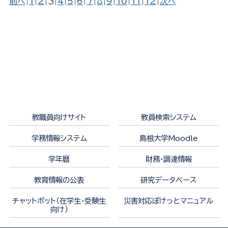
前へ
|
1
|
2
|
3
|
4
|
5
|
6
|
7
|
8
|
9
|
10
|
11
|
12
|
次へ
教職員向けサイト
教員検索システム
学務情報システム
島根大学Moodle
学年暦
財務・調達情報
教育情報の公表
研究データベース
チャットボット（在学生・受験生
災害対応ぽけっとマニュアル
向け）