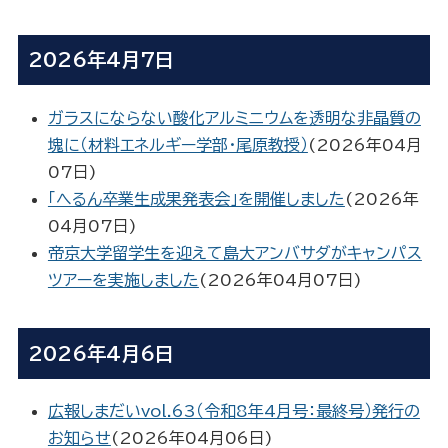
2026年4月7日
ガラスにならない酸化アルミニウムを透明な非晶質の
塊に（材料エネルギー学部・尾原教授）
(
2026年04月
07日
)
「へるん卒業生成果発表会」を開催しました
(
2026年
04月07日
)
帝京大学留学生を迎えて島大アンバサダがキャンパス
ツアーを実施しました
(
2026年04月07日
)
2026年4月6日
広報しまだいvol.63（令和8年4月号：最終号）発行の
お知らせ
(
2026年04月06日
)