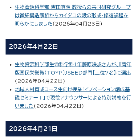
生物資源科学部 吉田真明 教授らの共同研究グループ
は微細構造解析からカイダコの殻の形成・修復過程を
明らかにしました
(
2026年04月23日
)
2026年4月22日
生物資源科学部生命科学科1年藤原咲歩さんが、『青年
版国民栄誉賞（TOYP）』SEED部門【上位7名】に選出
(
2026年04月22日
)
地域人材育成コース生向け授業「イノベーション創成基
礎セミナーⅠ」で現役アナウンサーによる特別講義を行
いました
(
2026年04月22日
)
2026年4月21日