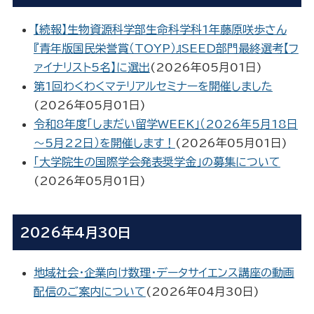
【続報】生物資源科学部生命科学科1年藤原咲歩さん
『青年版国民栄誉賞（TOYP）』SEED部門最終選考【フ
ァイナリスト5名】に選出
(
2026年05月01日
)
第1回わくわくマテリアルセミナーを開催しました
(
2026年05月01日
)
令和8年度「しまだい留学WEEK」（2026年5月18日
～5月22日）を開催します！
(
2026年05月01日
)
「大学院生の国際学会発表奨学金」の募集について
(
2026年05月01日
)
2026年4月30日
地域社会・企業向け数理・データサイエンス講座の動画
配信のご案内について
(
2026年04月30日
)