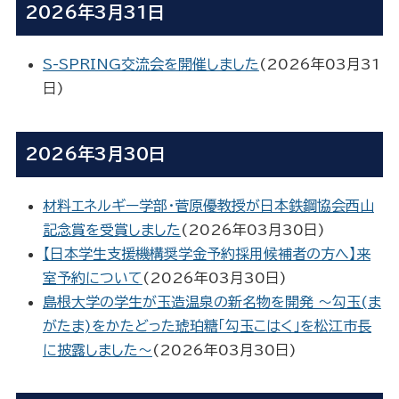
2026年3月31日
S-SPRING交流会を開催しました
(
2026年03月31
日
)
2026年3月30日
材料エネルギー学部・菅原優教授が日本鉄鋼協会西山
記念賞を受賞しました
(
2026年03月30日
)
【日本学生支援機構奨学金予約採用候補者の方へ】来
室予約について
(
2026年03月30日
)
島根大学の学生が玉造温泉の新名物を開発 ～勾玉(ま
がたま)をかたどった琥珀糖「勾玉こはく」を松江市長
に披露しました～
(
2026年03月30日
)